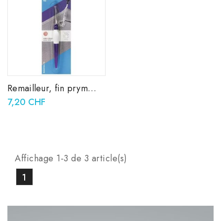
Remailleur, fin prym
610960 (O)
7,20 CHF
Affichage 1-3 de 3 article(s)
1