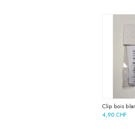
Clip bois bla
37x11,5mm
4,90 CHF