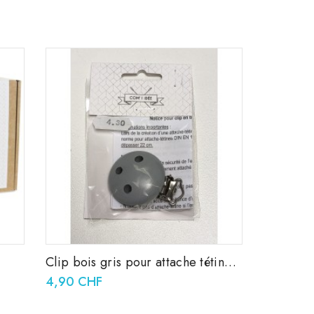
Clip bois gris pour attache tétine
37x11,5mm
4,90 CHF