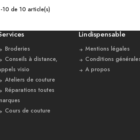
-10 de 10 article(s)
Services
Lindispensable
Broderies
Mentions légales
Conseils à distance,
Conditions générale
appels visio
A propos
Ateliers de couture
Réparations toutes
marques
Cours de couture