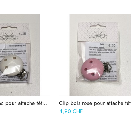
nc pour attache tétine
Clip bois rose pour attache té
37x11,5mm
4,90 CHF