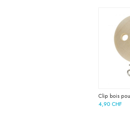
Clip bois pou
37x11,5mm
4,90 CHF