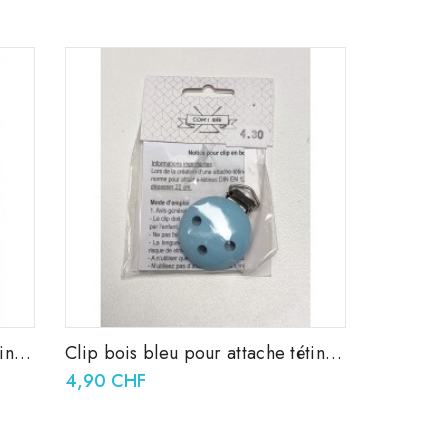
tine
Clip bois bleu pour attache tétine
37x11,5mm
4,90 CHF