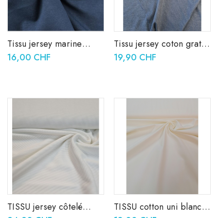
Tissu jersey marine
Tissu jersey coton gratté
200gr
bleu jean
16,00 CHF
19,90 CHF
TISSU jersey côtelé
TISSU cotton uni blanc
blanc
cassé