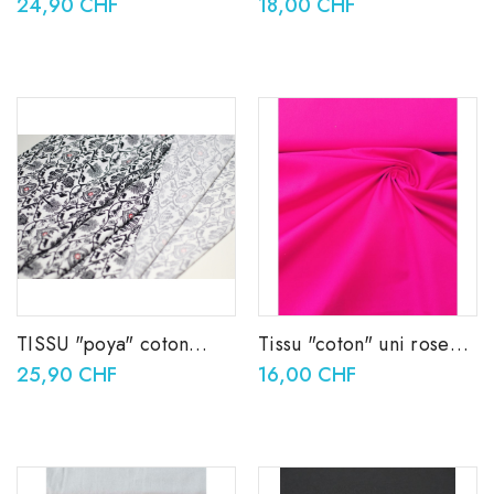
24,90 CHF
18,00 CHF
TISSU "poya" coton
Tissu "coton" uni rose
blanc
fuchsia
25,90 CHF
16,00 CHF