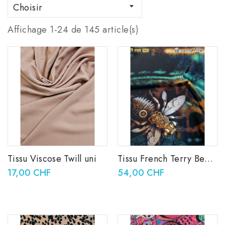
Choisir

Affichage 1-24 de 145 article(s)
Tissu Viscose Twill uni
Tissu French Terry Bee
you panel
17,00 CHF
54,00 CHF