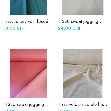
Tissu jersey vert foncé
TISSU sweat jogging
blanc
18,00 CHF
24,00 CHF
TISSU sweat jogging
Tissu velours côtelé fin
vieux rose
écru