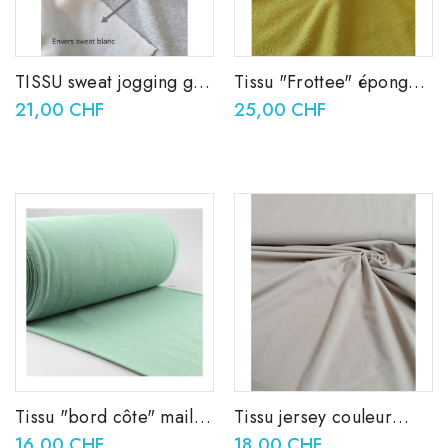
TISSU sweat jogging gris
Tissu "Frottee" éponge
clair mélange
jaune
21,00 CHF
25,00 CHF
Tissu "bord côte" maille
Tissu jersey couleur
tubulaire vieux vert
sable
16,00 CHF
18,00 CHF