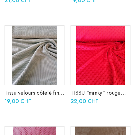
21,00 CHF
19,00 CHF
Tissu velours côtelé fin
TISSU "minky" rouge
vieux vert
polyester
19,00 CHF
22,00 CHF