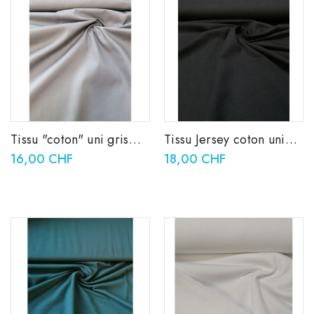
Tissu "coton" uni gris
Tissu Jersey coton uni
clair
noir
16,00 CHF
18,00 CHF