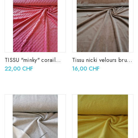
TISSU "minky" corail
Tissu nicki velours brun
polyester
camel
22,00 CHF
16,00 CHF