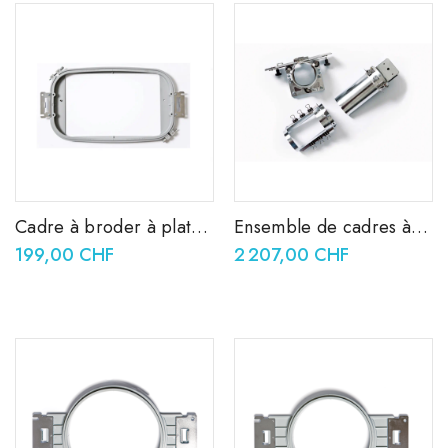
Cadre à broder à plat
Ensemble de cadres à
300 x 200 mm PRF300
broder cylindriques
199,00 CHF
2 207,00 CHF
PRCL1