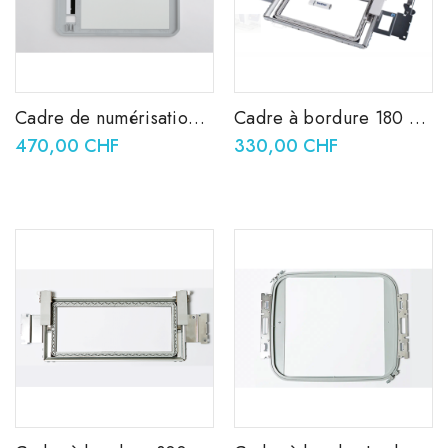
Cadre de numérisation
Cadre à bordure 180 x
PRSCANFKIT1
100 mm VRBF180
470,00 CHF
330,00 CHF