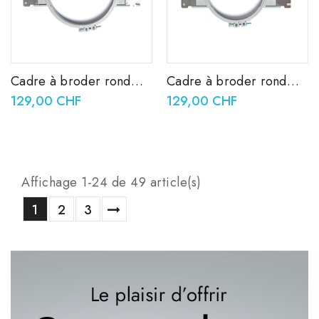
Cadre à broder rond
Cadre à broder rond
160 mm PRPRF160
130 mm PRPRF130
129,00 CHF
129,00 CHF
Affichage 1-24 de 49 article(s)
1
2
3