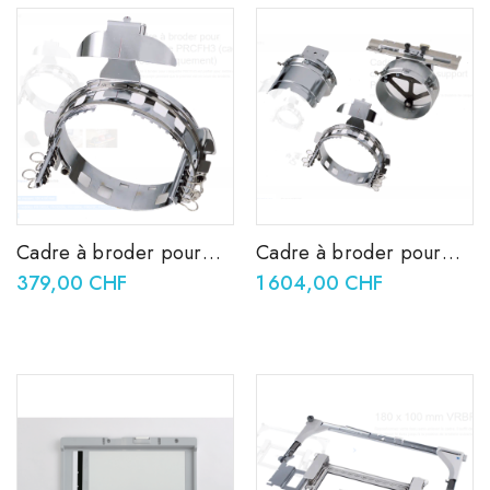
Cadre à broder pour
Cadre à broder pour
casquette PRCFH3
casquette avec support
379,00 CHF
1 604,00 CHF
(cadre à broder
PRCF3
uniquement)