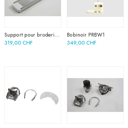
Support pour broderie
Bobinoir PRBW1
tubulaire PRTT1
319,00 CHF
349,00 CHF