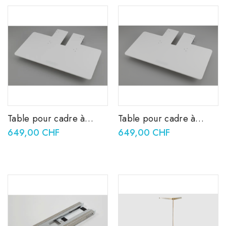
Table pour cadre à
Table pour cadre à
broder pour la broderie
broder pour la broderie
649,00 CHF
649,00 CHF
tubulaire VRWT1
tubulaire PRWT1