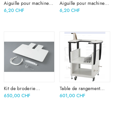
Aiguille pour machine a
Aiguille pour machine a
broder Schmetz Gold T
broder Schmetz Gold T
6,20 CHF
6,20 CHF
90
75
Kit de broderie
Table de rangement
mouvement libre
VRPRNSTD pour
650,00 CHF
601,00 CHF
VRFMK1 pour Brother
Brother série PR et VR
VR