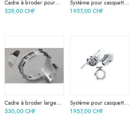
Cadre à broder pour
Système pour casquette
casquette à bord plat
à bord plat PRCF5
529,00 CHF
1 957,00 CHF
PRCFH5
Cadre à broder large
Système pour casquette
pour casquette
PRPCF1
530,00 CHF
1 957,00 CHF
PRPCFH4 (cadre à
broder uniquement).