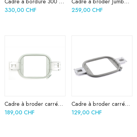
Cadre à bordure 300 x
Cadre à broder Jumbo
100 mm PRPBF1
360 x 360 mm PRPJF360
330,00 CHF
259,00 CHF
Cadre à broder carré
Cadre à broder carré
200 x 200 mm
200 x 200 mm VRFF200
189,00 CHF
129,00 CHF
PRPQF200