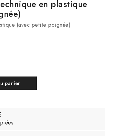
technique en plastique
ignée)
stique (avec petite poignée)
au panier
é
yptées