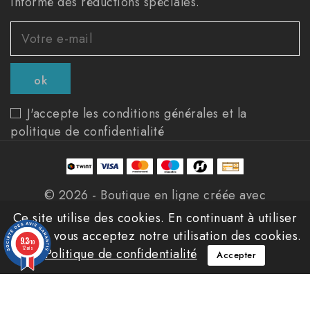
informé des réductions spéciales.
J'accepte les conditions générales et la
politique de confidentialité
© 2026 - Boutique en ligne créée avec
PrestaShop™
Ce site utilise des cookies. En continuant à utiliser
ce site, vous acceptez notre utilisation des cookies.
9.3
/10
12 avis
Politique de confidentialité
Accepter