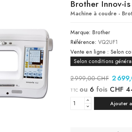
Brother Innov-i
Machine à coudre - Bro
Marque:
Brother
Référence:
VQ2UF1
Vente en ligne : Selon co
Selon conditions généra
2 699
2 999,00 CHF
ou
6
fois
CHF 4
TTC
Ajouter 