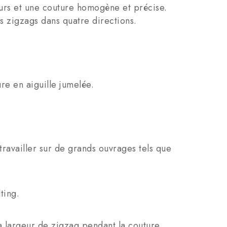
eurs et une couture homogène et précise.
es zigzags dans quatre directions.
re en aiguille jumelée.
travailler sur de grands ouvrages tels que
ting.
la largeur de zigzag pendant la couture.