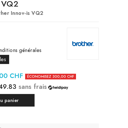
s VQ2
ther Innov-is VQ2
nditions générales
les
,00 CHF
ÉCONOMISEZ 300,00 CHF
49.83
sans frais
au panier