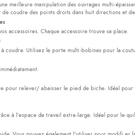
 une meilleure manipulation des ouvrages multi-épaiss
t de coudre des points droits dans huit directions et d
es
os accessoires. Chaque accessoire trouve sa place.
t
à coudre. Utilisez le porte multi-bobines pour la coutu
 immédiatement.
ère pour relever/ abaisser le pied de biche. Idéal pour 
e à l’espace de travail extra-large. Idéal pour le quil
pide. Vous pouvez également l’utiliser pour modifi er 