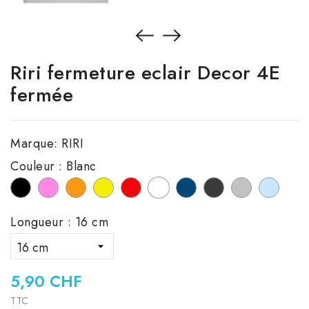
Riri fermeture eclair Decor 4E
fermée
Marque:
RIRI
Couleur : Blanc
noir
Rose
Orange
Jaune
Rouge
Bleu
Gris
Gris
Bleu
Blanc
marine
foncé
clair
clair
Longueur : 16 cm
5,90 CHF
TTC