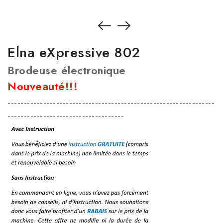
Elna eXpressive 802
Brodeuse électronique
Nouveauté!!!
----------------------------------------------------------------
------------------------------------